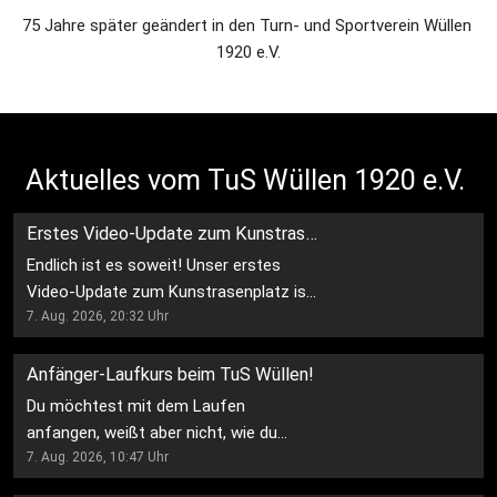
75 Jahre später geändert in den Turn- und Sportverein Wüllen 
1920 e.V.
Aktuelles vom TuS Wüllen 1920 e.V. 
Erstes Video-Update zum Kunstrasenplatz ist online! ⚽️🤍
Endlich ist es soweit! Unser erstes
Video-Update zum Kunstrasenplatz ist
da! ⚽️🤍 Präsentiert von der Firma
7. Aug. 2026, 20:32
Uhr
@zweiradgewers , unserem
Hauptsponsor. 🙌 Vielen Dank für eure
Anfänger-Laufkurs beim TuS Wüllen!
Unterstützung und dafür, dass ihr unser
Du möchtest mit dem Laufen
Kunstrasenprojekt fördert! 🤍 ➡️ Freut
anfangen, weißt aber nicht, wie du
euch auf das nächste Wochenupdate!
starten sollst? Dann ist unser
7. Aug. 2026, 10:47
Uhr
Ihr habt noch keinen Quadratmeter
Anfänger-Laufkurs genau das Richtige