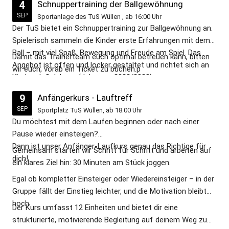
(Link in der Bio) 🎥 Morgen gibt es
4
Schnuppertraining der Ballgewöhnung
Gemeinschaftserlebnis! 🙌🏽 Unsere
#gemeinsamzumziel
außerdem unser erstes Videoupdate –
SEP
Sportanlage des TuS Wüllen , ab 16:00 Uhr
Läuferinnen hatten jede Menge Spaß,
#runningcommunity #laufkurs
präsentiert von Zweirad Gewers. 🚲⚽
Der TuS bietet ein Schnuppertraining zur Ballgewöhnung an.
haben sich gegenseitig motiviert und
#sportingemeinschaft
Ob man mit dem Fahrrad wirklich
Spielerisch sammeln die Kinder erste Erfahrungen mit dem
können richtig stolz auf ihre Leistung
Fußball spielen kann? Das seht ihr
Ball – mit viel Spaß, Bewegung und Freude am Spiel. Das
sein! 👏🏽🥳 Du hast auch Lust,
Damit das Trainerteam euch optimal betreuen kann, bitten
morgen! 😄 Gemeinsam bauen wir
Angebot ist offen und locker gestaltet und richtet sich an
gemeinsam zu laufen, fit zu werden und
wir euch, vorab ein Ticket zu buchen.p
unseren neuen Kunstrasenplatz – Tu's
Kinder ab 3 Jahren. (Jahrgang 2022/2023)
Teil einer tollen Laufgemeinschaft zu
doch und bau mit uns den
sein? Egal ob Anfänger oder erfahrener
9
Anfängerkurs - Lauftreff
Kunstrasenplatz! #tuswuellen
Läufer – beim TuS Wüllen Lauftreff
SEP
Sportplatz TuS Wüllen, ab 18:00 Uhr
#kunstrasen #kunstrasenplatz
bist du herzlich willkommen! 🤗🏃‍♀️
Du möchtest mit dem Laufen beginnen oder nach einer
#gemeinsamstark
#backyardultra #lünten #lauftreff
Pause wieder einsteigen?
#quadratmeterpatenschaft #fußball
#wasfüreinevent #gemeinsamstark
Dann ist unser Anfänger-Laufkurs genau das Richtige für
#wüllen #heimatverein
Gemeinsam starten wir Schritt für Schritt und arbeiten auf
dich!
ein klares Ziel hin: 30 Minuten am Stück joggen.
Egal ob kompletter Einsteiger oder Wiedereinsteiger – in der
Gruppe fällt der Einstieg leichter, und die Motivation bleibt
hoch.
Der Kurs umfasst 12 Einheiten und bietet dir eine
strukturierte, motivierende Begleitung auf deinem Weg zum