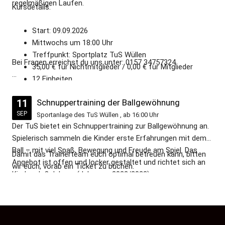
regelmäßigen Laufen.
Kursdetails:
Start: 09.09.2026
Mittwochs um 18:00 Uhr
Treffpunkt: Sportplatz TuS Wüllen
Bei Fragen erreichst du uns unter: 0157 34757324
35,00 € für Nichtmitglieder / 0,00 € für Mitglieder
12 Einheiten
Das Ticket muss vorab gebucht werden.
Ziel: 30 Minuten am Stück joggen
11
Schnuppertraining der Ballgewöhnung
Wir freuen uns auf dich!
SEP
Sportanlage des TuS Wüllen , ab 16:00 Uhr
Der TuS bietet ein Schnuppertraining zur Ballgewöhnung an.
Spielerisch sammeln die Kinder erste Erfahrungen mit dem
Ball – mit viel Spaß, Bewegung und Freude am Spiel. Das
Damit das Trainerteam euch optimal betreuen kann, bitten
Angebot ist offen und locker gestaltet und richtet sich an
wir euch, vorab ein Ticket zu buchen.
Kinder ab 3 Jahren. (Jahrgang 2022/2023)